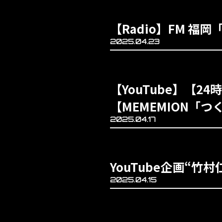
【Radio】FM 福岡「
2025.04.23
【YouTube】【
【MEMEMION「
2025.04.17
YouTube企画“
2025.04.15