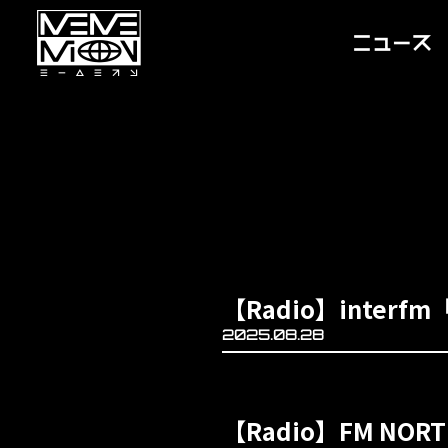
【Radio】interfm「
2025.08.28
【Radio】FM NO