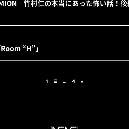
EMION – 竹村仁の本当にあった怖い話！後編 
Room “H”」
1
2
…
4
»