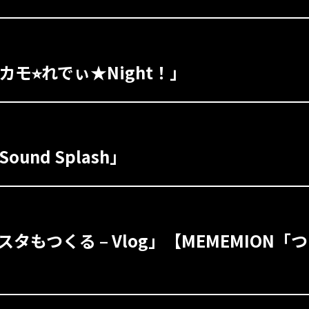
カモ⭐︎れでぃ★Night！」
ound Splash」
パスタもつくる – Vlog」【MEMEMION