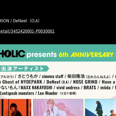
MEMION / DeNeel（O.A）
f/detail/3452420001-P0030001