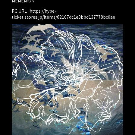
MEMEMION
PG URL :
https://hype-
ticket.stores.jp/items/62107dc1e3bbd137778bc0ae